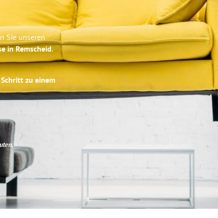
n Sie unseren
se in Remscheid
.
 Schritt zu einem
uten
.