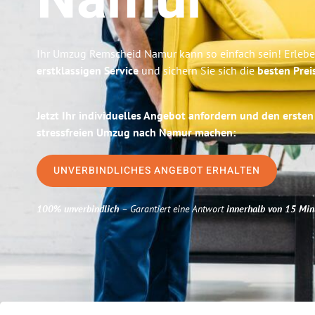
Namur
Ihr Umzug Remscheid Namur kann so einfach sein! Erlebe
erstklassigen Service
und sichern Sie sich die
besten Prei
Jetzt Ihr individuelles Angebot anfordern und den ersten
stressfreien Umzug nach Namur machen:
UNVERBINDLICHES ANGEBOT ERHALTEN
100% unverbindlich
– Garantiert eine Antwort
innerhalb von 15 Min