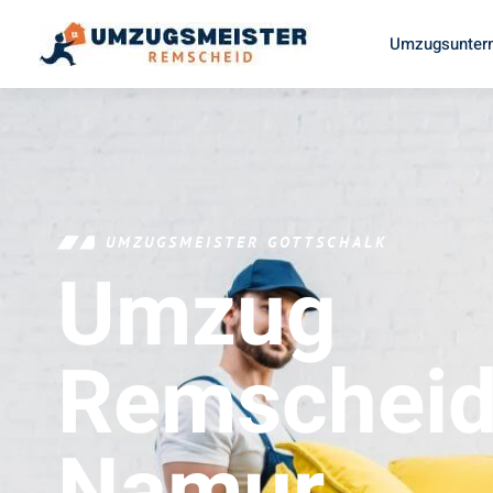
Umzugsunter
UMZUGSMEISTER GOTTSCHALK
Umzug
Remschei