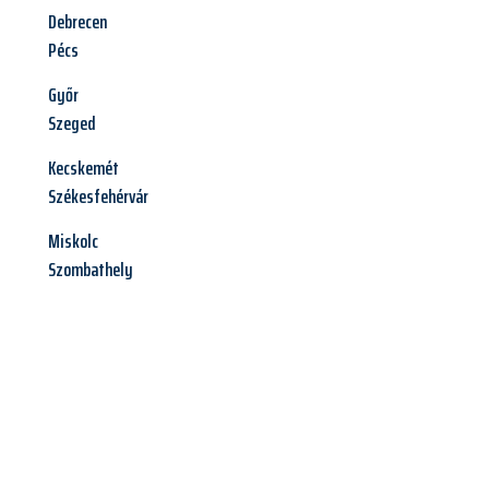
Debrecen
Pécs
Győr
Szeged
Kecskemét
Székesfehérvár
Miskolc
Szombathely
Jetzt anfragen &
Angebot
mit Best-Preis
erhalten!