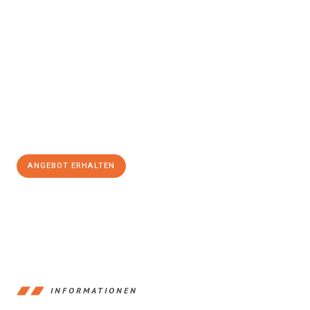
Erleben Sie mit Umzugsmeister Gottschalk Remscheid, wie
einfach und stressfrei Ihr Umzug Remscheid
Székesfehérvár
sein kann. Unser Expertenteam steht bereit, um
Ihnen einen reibungslosen Übergang in Ihr neues Zuhause zu
garantieren.
Jetzt
unverbindliches Angebot
erhalten &
100€ sparen:
ANGEBOT ERHALTEN
+4915792653388
INFORMATIONEN