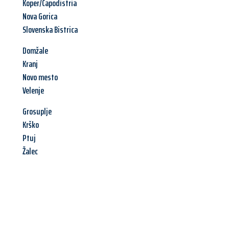
Koper/Capodistria
Nova Gorica
Slovenska Bistrica
Domžale
Kranj
Novo mesto
Velenje
Grosuplje
Krško
Ptuj
Žalec