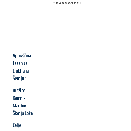
TRANSPORTE
Ajdovščina
Jesenice
Ljubljana
Šentjur
Brežice
Kamnik
Maribor
Škofja Loka
Celje