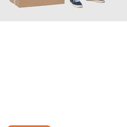
JETZT ANFRAGEN
Erleben Sie mit Umzugsmeister Gottschalk Remscheid, wie
einfach und stressfrei Ihr Umzug Remscheid Ptuj
sein kann.
Unser Expertenteam steht bereit, um Ihnen einen reibungslosen
Übergang in Ihr neues Zuhause zu garantieren.
Jetzt
unverbindliches Angebot
erhalten &
100€ sparen: