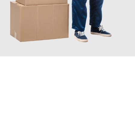
JETZT ANFRAGEN
Erleben Sie mit Umzugsmeister Gottschalk Remscheid, wie
einfach und stressfrei Ihr Umzug Remscheid Zrenjanin
sein
kann. Unser Expertenteam steht bereit, um Ihnen einen
reibungslosen Übergang in Ihr neues Zuhause zu garantieren.