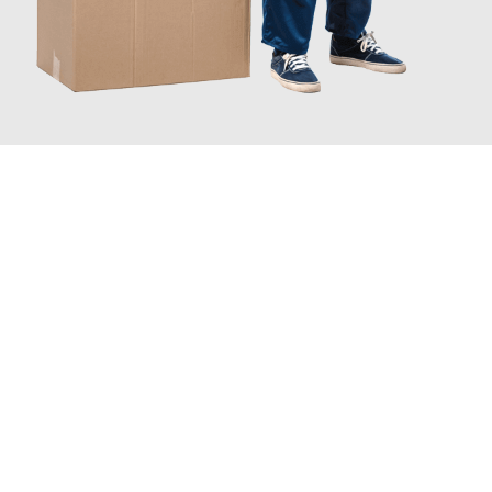
JETZT ANFRAGEN
Erleben Sie mit Umzugsmeister Gottschalk Remscheid, wie
einfach und stressfrei Ihr Umzug Remscheid Serbien
sein
kann. Unser Expertenteam steht bereit, um Ihnen einen
reibungslosen Übergang in Ihr neues Zuhause zu garantieren.