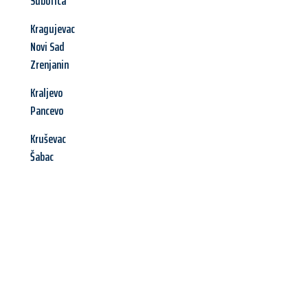
Subotica
Kragujevac
Novi Sad
Zrenjanin
Kraljevo
Pancevo
Kruševac
Šabac
Jetzt anfragen &
Angebot
mit Best-Preis
erhalten!