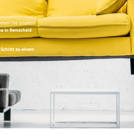
leben Sie unseren
se in Remscheid
.
 Schritt zu einem
uten
.