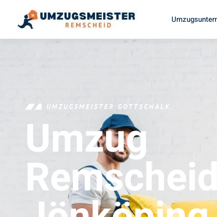
Umzugsunter
UMZUGSMEISTER GOTTSCHALK
Umzug
Remschei