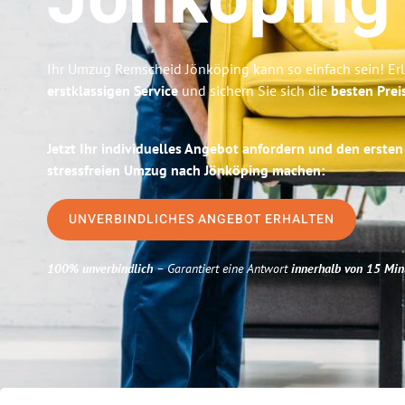
Jönköping
Ihr Umzug Remscheid Jönköping kann so einfach sein! Er
erstklassigen Service
und sichern Sie sich die
besten Prei
Jetzt Ihr individuelles Angebot anfordern und den ersten
stressfreien Umzug nach Jönköping machen:
UNVERBINDLICHES ANGEBOT ERHALTEN
100% unverbindlich
– Garantiert eine Antwort
innerhalb von 15 Min