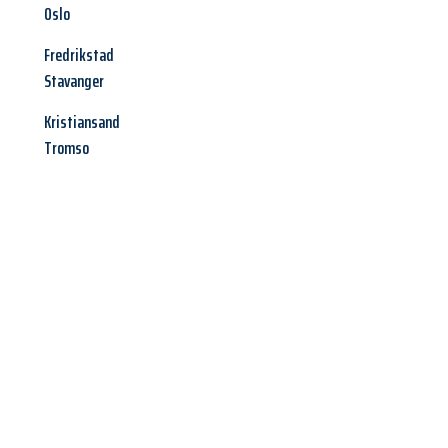
Oslo
Fredrikstad
Stavanger
Kristiansand
Tromso
Jetzt anfragen &
Angebot
mit Best-Preis
erhalten!
Schicken Sie uns jetzt Ihre unverbindliche Anfrage und sichern
Sie sich Ihr
individuelles Umzugsangebot für Ihr Anliegen in
Remscheid
zum Best-Preis! Nutzen Sie die Gelegenheit für