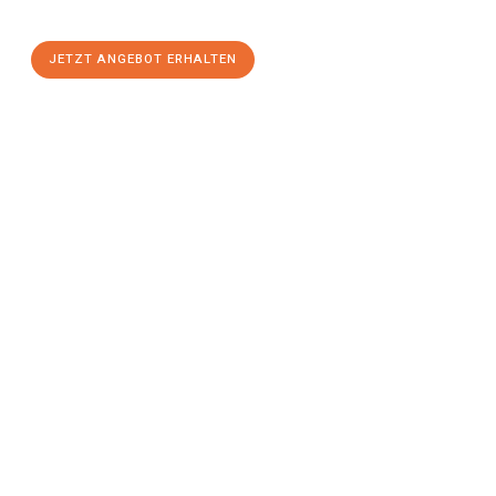
einen
stressfreien Umzug
mit maximalem Komfort:
JETZT ANGEBOT ERHALTEN