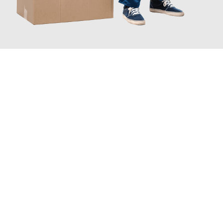
JETZT ANFRAGEN
Erleben Sie mit Umzugsmeister Gottschalk Remscheid, wie
einfach und stressfrei Ihr Umzug Remscheid Tromso
sein kann.
Unser Expertenteam steht bereit, um Ihnen einen reibungslosen
Übergang in Ihr neues Zuhause zu garantieren.
Jetzt
unverbindliches Angebot
erhalten &
100€ sparen: