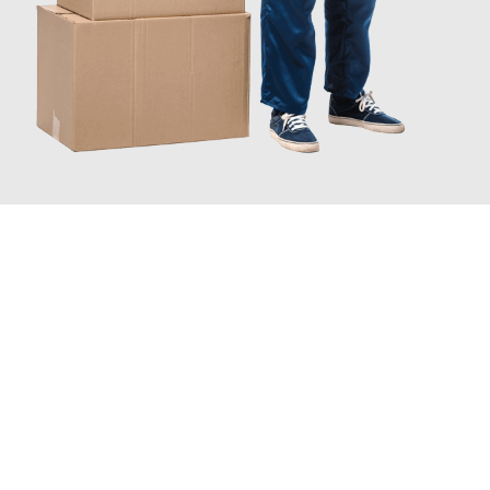
JETZT ANFRAGEN
Erleben Sie mit Umzugsmeister Gottschalk Remscheid, wie
einfach und stressfrei Ihr Umzug Remscheid Dordrecht
sein
kann. Unser Expertenteam steht bereit, um Ihnen einen
reibungslosen Übergang in Ihr neues Zuhause zu garantieren.