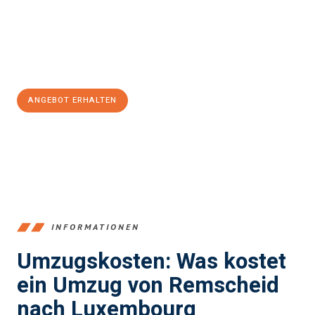
reibungslosen Übergang in Ihr neues Zuhause zu garantieren.
Jetzt
unverbindliches Angebot
erhalten &
100€ sparen:
ANGEBOT ERHALTEN
+4915792653388
INFORMATIONEN
Umzugskosten: Was kostet
ein Umzug von Remscheid
nach Luxembourg