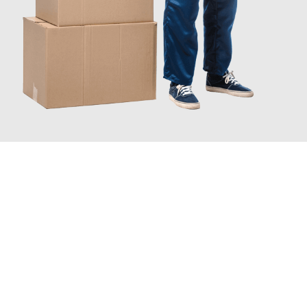
JETZT ANFRAGEN
Erleben Sie mit Umzugsmeister Gottschalk Remscheid, wie
einfach und stressfrei Ihr Umzug Remscheid Luxembourg
sein
kann. Unser Expertenteam steht bereit, um Ihnen einen