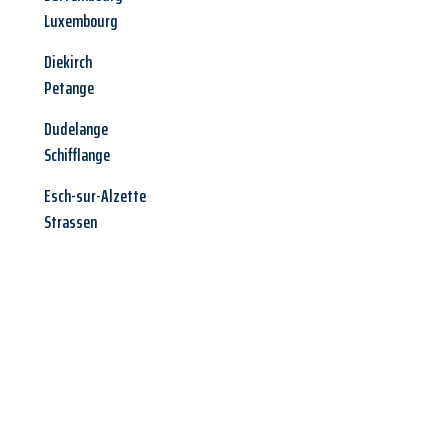
Luxembourg
Diekirch
Petange
Dudelange
Schifflange
Esch-sur-Alzette
Strassen
Jetzt anfragen &
Angebot
mit Best-Preis
erhalten!