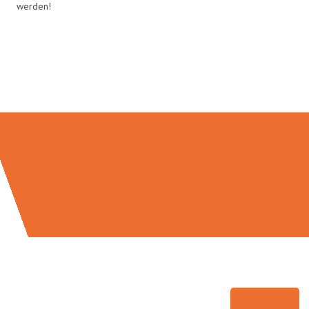
werden!
Umzugsmeister Gottschalk in
Zahlen: