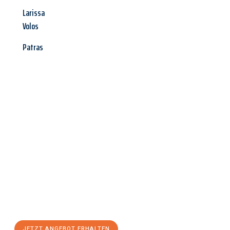
Larissa
Volos
Patras
Jetzt anfragen &
Angebot
mit Best-Preis
erhalten!
Schicken Sie uns jetzt Ihre unverbindliche Anfrage und sichern
Sie sich Ihr
individuelles Umzugsangebot für Ihr Anliegen in
Remscheid
zum Best-Preis! Nutzen Sie die Gelegenheit für
einen
stressfreien Umzug
mit maximalem Komfort:
JETZT ANGEBOT ERHALTEN