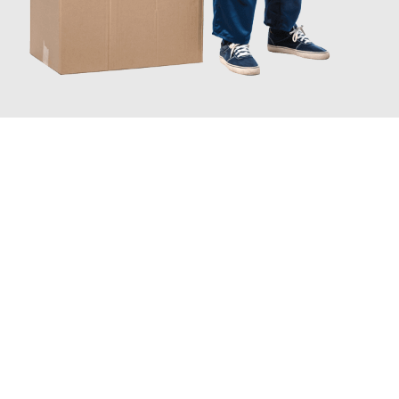
JETZT ANFRAGEN
Erleben Sie mit Umzugsmeister Gottschalk Remscheid, wie
einfach und stressfrei Ihr Umzug Remscheid Peristeri
sein
kann. Unser Expertenteam steht bereit, um Ihnen einen
reibungslosen Übergang in Ihr neues Zuhause zu garantieren.