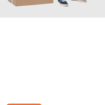
JETZT ANFRAGEN
Erleben Sie mit Umzugsmeister Gottschalk Remscheid, wie
einfach und stressfrei Ihr Umzug Remscheid Vantaa
sein kann.
Unser Expertenteam steht bereit, um Ihnen einen reibungslosen
Übergang in Ihr neues Zuhause zu garantieren.
Jetzt
unverbindliches Angebot
erhalten &
100€ sparen: